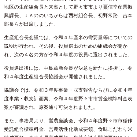
地区の生産組合長と来賓として野々市市より粟信幸産業振
興課長、ＪＡののいちからは西村組合長、初野常務、吉本
部長らが出席しました。
生産組合長会議では、令和４年産米の需要量等についての
説明が行われ、その後、役員選出のための組織会が開か
れ、次の４名の方が令和４年度の役員に選出されました。
役員選出後には、中島章新会長が決意を新たに挨拶し、令
和４年度生産組合長協議会が開催されました。
協議会では、令和３年度事業・収支報告ならびに令和４年
度事業・収支計画案、令和４年度野々市市賃金標準料金表
案が審議され、原案通り可決されました。
また、事務局より、営農座談会、令和４年度野々市市稲作
受託組合標準料金、営農活性化助成要領、食味こだわり米