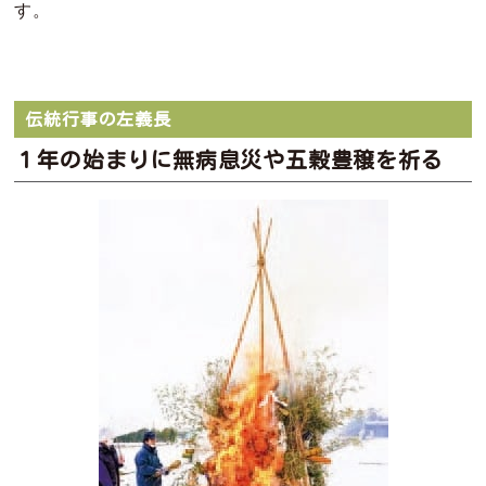
す。
伝統行事の左義長
１年の始まりに無病息災や五穀豊穣を祈る