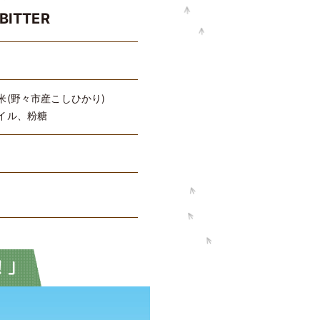
ITTER
(野々市産こしひかり)
イル、粉糖
！」