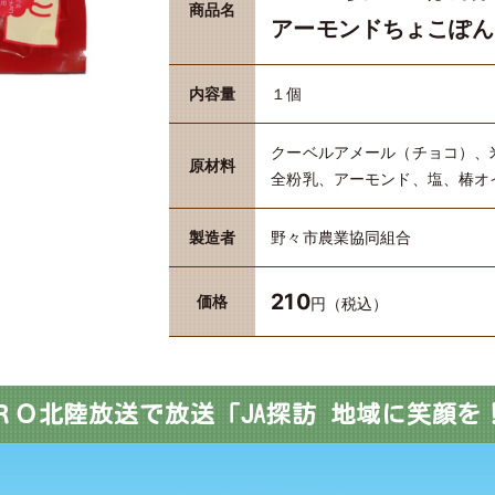
商品名
アーモンドちょこぽんB
内容量
１個
クーベルアメール（チョコ）、米
原材料
全粉乳、アーモンド、塩、椿オ
製造者
野々市農業協同組合
210
価格
円（税込）
ＲＯ北陸放送で放送
「JA探訪 地域に笑顔を