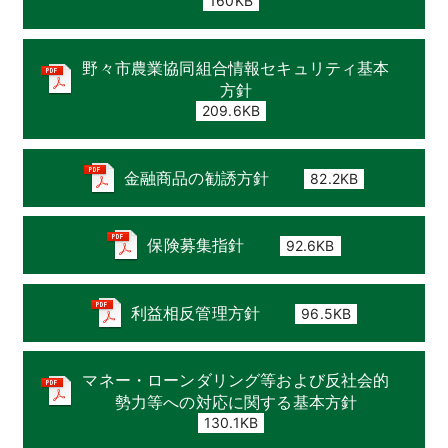
160KB
野々市農業協同組合情報セキュリティ基本
方針
209.6KB
金融商品の勧誘方針
82.2KB
保険募集指針
92.6KB
利益相反管理方針
96.5KB
マネー・ローンダリング等および反社会的
勢力等への対応に関する基本方針
130.1KB