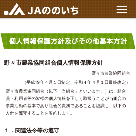
ホーム
個人情報保護方針及びその他基本方針
JAののいちについて
野々市農業協同組合個人情報保護方針
施設と店舗
野々市農業協同組合
（平成19年４月１日制定、令和４年４月１日最終改定）
サービス
野々市農業協同組合（以下「当組合」といいます。）は、組合
員・利用者等の皆様の個人情報を正しく取扱うことが当組合の
特産品
事業活動の基本であり社会的責務であることを認識し、以下の
方針を遵守することを誓約します。
お問い合わせ
１．関連法令等の遵守