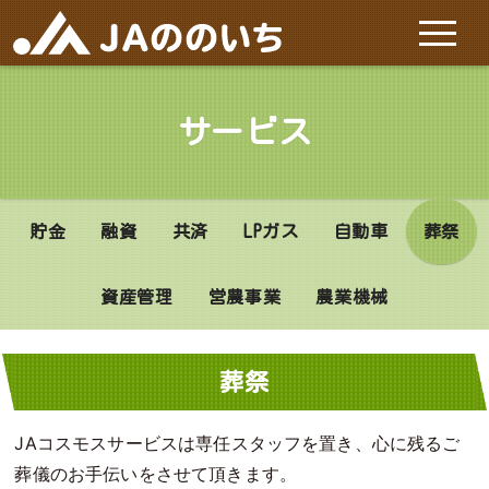
ホーム
サービス
JAののいちについて
貯金
融資
共済
LPガス
自動車
葬祭
施設と店舗
資産管理
営農事業
農業機械
サービス
特産品
葬祭
お問い合わせ
JAコスモスサービスは専任スタッフを置き、心に残るご
葬儀のお手伝いをさせて頂きます。