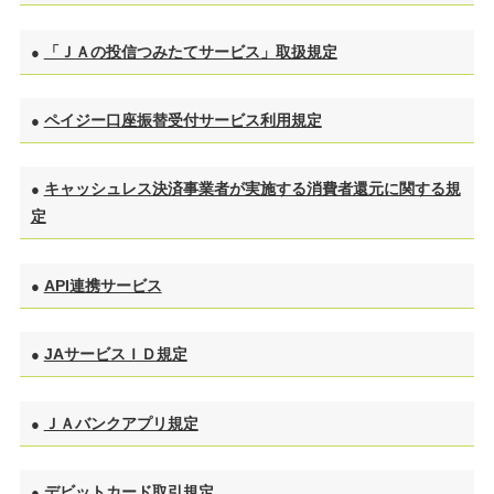
「ＪＡの投信つみたてサービス」取扱規定
●
ペイジー口座振替受付サービス利用規定
●
キャッシュレス決済事業者が実施する消費者還元に関する規
●
定
API連携サービス
●
JAサービスＩＤ規定
●
ＪＡバンクアプリ規定
●
デビットカード取引規定
●