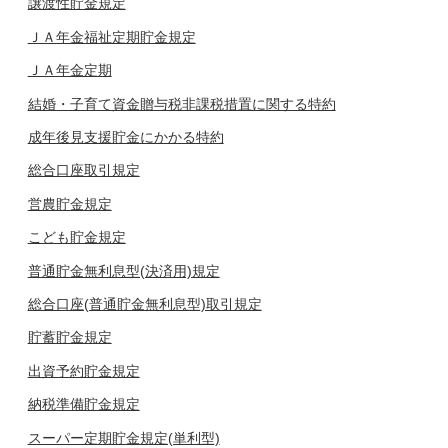
譲渡性貯金規定
ＪＡ年金福祉定期貯金規定
ＪＡ年金定期
結婚・子育て資金贈与税非課税措置に関する特約
成年後見支援貯金にかかる特約
総合口座取引規定
営農貯金規定
こども貯金規定
普通貯金無利息型(決済用)規定
総合口座(普通貯金無利息型)取引規定
貯蓄貯金規定
出資予約貯金規定
納税準備貯金規定
スーパー定期貯金規定(単利型)