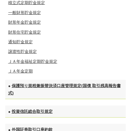
積立式定期貯金規定
一般財形貯金規定
財形年金貯金規定
財形住宅貯金規定
通知貯金規定
譲渡性貯金規定
ＪＡ年金福祉定期貯金規定
ＪＡ年金定期
保護預り規程兼振替決済口座管理規定(国債 取引残高報告書
●
式)
投資信託総合取引規定
●
外国証券取引口座約款
●