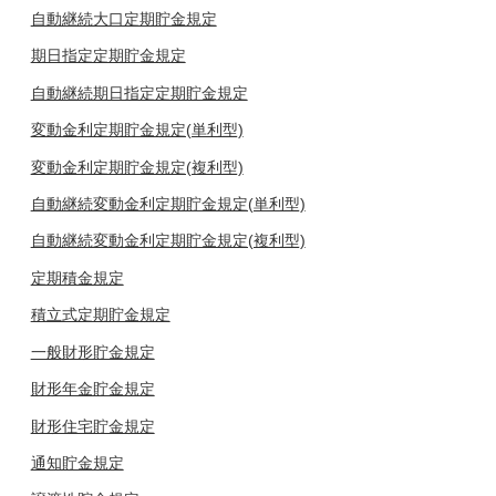
自動継続大口定期貯金規定
期日指定定期貯金規定
自動継続期日指定定期貯金規定
変動金利定期貯金規定(単利型)
変動金利定期貯金規定(複利型)
自動継続変動金利定期貯金規定(単利型)
自動継続変動金利定期貯金規定(複利型)
定期積金規定
積立式定期貯金規定
一般財形貯金規定
財形年金貯金規定
財形住宅貯金規定
通知貯金規定