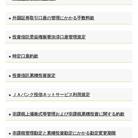
外国証券取引口座の管理にかかる手数料款
●
投資信託受益権振替決済口座管理規定
●
特定口座約款
●
投資信託累積投資規定
●
ＪＡバンク投信ネットサービス利用規定
●
非課税上場株式等管理および非課税累積投資に関する約款
●
非課税管理勘定と累積投資勘定にかかる勘定変更期限
●