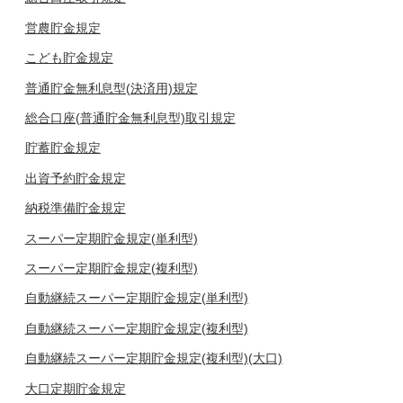
営農貯金規定
こども貯金規定
普通貯金無利息型(決済用)規定
総合口座(普通貯金無利息型)取引規定
貯蓄貯金規定
出資予約貯金規定
納税準備貯金規定
スーパー定期貯金規定(単利型)
スーパー定期貯金規定(複利型)
自動継続スーパー定期貯金規定(単利型)
自動継続スーパー定期貯金規定(複利型)
自動継続スーパー定期貯金規定(複利型)(大口)
大口定期貯金規定