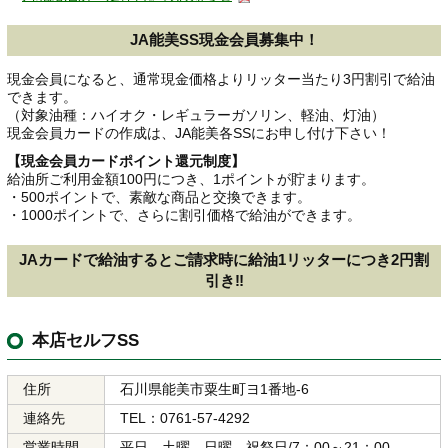
JA能美SS現金会員募集中！
現金会員になると、通常現金価格よりリッター当たり3円割引で給油
できます。
（対象油種：ハイオク・レギュラーガソリン、軽油、灯油）
現金会員カードの作成は、JA能美各SSにお申し付け下さい！
【現金会員カードポイント還元制度】
給油所ご利用金額100円につき、1ポイントが貯まります。
・500ポイントで、素敵な商品と交換できます。
・1000ポイントで、さらに割引価格で給油ができます。
JAカードで給油するとご請求時に給油1リッターにつき2円割
引き‼
本店セルフSS
住所
石川県能美市粟生町ヨ1番地-6
連絡先
TEL：0761-57-4292
営業時間
平日、土曜、日曜、祝祭日/7：00～21：00