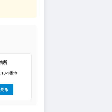
。
油所
3-1番地
で見る