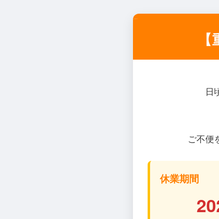
【
日
ご不便
休業期間
20