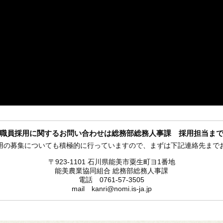
職員採用に関するお問い合わせは総務部総務人事課 採用担当ま
用の募集についても積極的に行っていますので、まずは下記連絡先まで
〒923-1101 石川県能美市粟生町ヨ1番地
能美農業協同組合 総務部総務人事課
電話 0761-57-3505
mail kanri@nomi.is-ja.jp