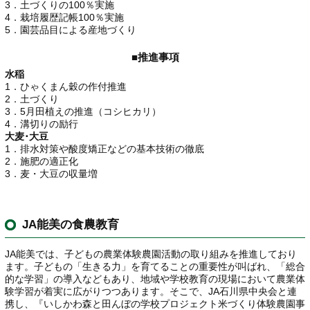
3．土づくりの100％実施
4．栽培履歴記帳100％実施
5．園芸品目による産地づくり
■推進事項
水稲
1．ひゃくまん穀の作付推進
2．土づくり
3．5月田植えの推進（コシヒカリ）
4．溝切りの励行
大麦･大豆
1．排水対策や酸度矯正などの基本技術の徹底
2．施肥の適正化
3．麦・大豆の収量増
JA能美の食農教育
JA能美では、子どもの農業体験農園活動の取り組みを推進しており
ます。子どもの「生きる力」を育てることの重要性が叫ばれ、「総合
的な学習」の導入などもあり、地域や学校教育の現場において農業体
験学習が着実に広がりつつあります。そこで、JA石川県中央会と連
携し、『いしかわ森と田んぼの学校プロジェクト米づくり体験農園事