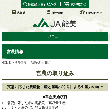
広報誌
採用情報
お問い合わせ
メニュー
営農情報
HOME
営農情報
営農の取り組み
営農の取り組み
実需に応じた農産物生産と産地づくりによる生産力の向上
■重点実施項目
1．需要に即した米の高品質・高収量生産
2．大麦・大豆の安定的な高収量生産