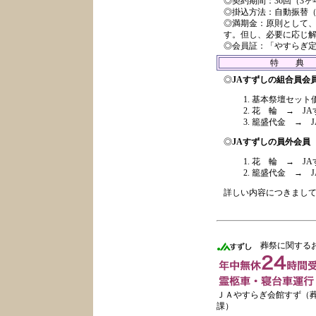
◎契約期間：36回（3
◎掛込方法：自動振替
◎満期金：原則として、
す。但し、必要に応じ
◎会員証：「やすらぎ
特 典
◎
JAすずしの組合員会
基本祭壇セット
花 輪 → J
籠盛代金 → 
◎
JAすずしの員外会員
花 輪 → J
籠盛代金 → 
詳しい内容につきまし
葬祭に関するお
ＪＡやすらぎ会館すず（
課）