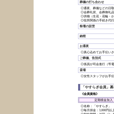
葬儀の打ち合わせ
◎通夜、葬儀などの日
◎会葬礼状、会葬御礼
◎供物（生花・花輪・
◎役所関係の手続き代
祭壇の設営
納棺
お通夜
◎真心込めてお手伝い
ご葬儀、告別式
◎係員が司会進行（弔
斎場
◎女性スタッフがお手
「やすらぎ会員」募
《会員資格》
定期積金加入
◎名称：「やすらぎ」
◎毎月掛金：3,000円以