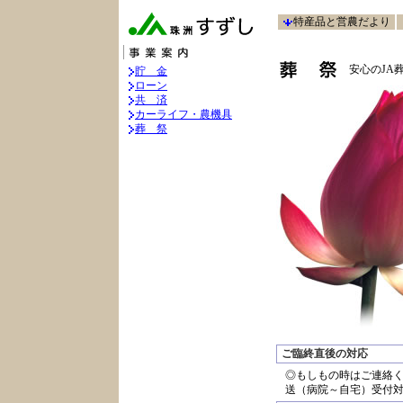
特産品と営農だより
安心のJA
貯 金
ローン
共 済
カーライフ・農機具
葬 祭
ご臨終直後の対応
◎もしもの時はご連絡く
送（病院～自宅）受付