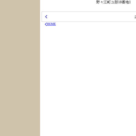
野々江町ユ部18番地1
HOME