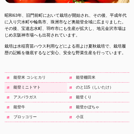
昭和63年、旧門前町において栽培が開始され、その後、平成年代
に入り穴水町や輪島市、珠洲市など奥能登全域に広まりました。
その後、宝達志水町、羽咋市にも生産が拡大し、地元金沢市場は
じめ京阪神市場へも出荷されています。
栽培は水稲育苗ハウス利用などによる雨よけ夏秋栽培で、栽培履
歴の記帳を徹底するなど安心、安全な野菜生産を行っています。
能登米 コシヒカリ
能登棚田米
能登ミニトマト
のと115（しいたけ）
アスパラガス
能登くり
能登牛
能登かぼちゃ
ブロッコリー
小豆