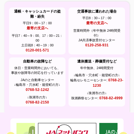
通帳・キャッシュカードの盗
交通事故に遭われた場合
難・紛失
平日8：30～17：00
最寄の支店へ
平日9：00～17：00
最寄の支店へ
営業時間外（年中無休 24時間受
付）
平日7：40～9：00、17：00～21：
JA共済事故受付センター
00
0120-258-931
土日祝8：40～19：00
0120-001-571
自動車の故障など
遺体搬送・葬儀受付など
休日・営業時間外においても、
年中無休、24時間受付
事故や故障等の対応を行っています
↓輪島市・穴水町・能登町の方↓
JAのと自動車センター
0768-23-
輪島セレモニーセンター:
↓輪島市・穴水町・能登町の方↓
1230
0768-52-1242
↓珠洲市の方↓
↓珠洲市の方↓
0768-82-4999
珠洲葬祭センター:
0768-82-2150