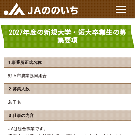
ホーム
2027年度の新規大学・短大卒業生の募
集要項
JAののいちについて
1.事業所正式名称
施設と店舗
野々市農業協同組合
サービス
2.募集人数
特産品
若干名
3.仕事の内容
お問い合わせ
JAは総合事業です。