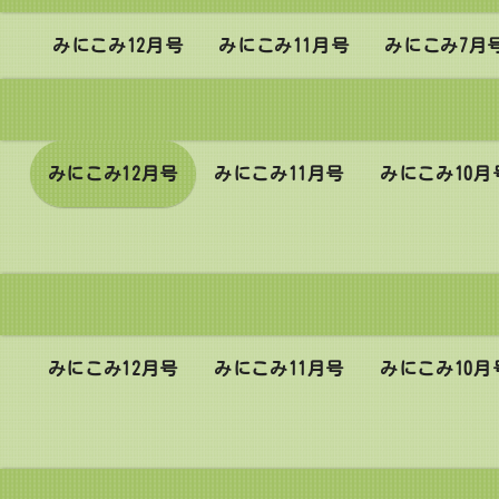
みにこみ12月号
みにこみ11月号
みにこみ7月
みにこみ12月号
みにこみ11月号
みにこみ10月
みにこみ12月号
みにこみ11月号
みにこみ10月