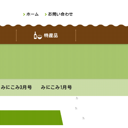
ホーム
お問い合わせ
特産品
みにこみ3月号
みにこみ1月号