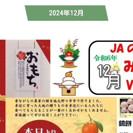
2024年12月