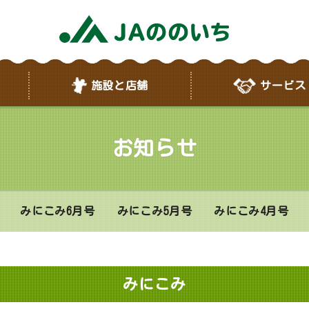
施設と店舗
サービス
お知らせ
みにこみ6月号
みにこみ5月号
みにこみ4月号
みにこみ