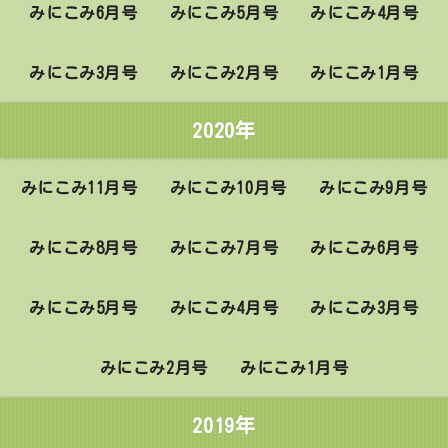
みにこみ6月号
みにこみ5月号
みにこみ4月号
みにこみ3月号
みにこみ2月号
みにこみ1月号
2020年
みにこみ11月号
みにこみ10月号
みにこみ9月号
みにこみ8月号
みにこみ7月号
みにこみ6月号
みにこみ5月号
みにこみ4月号
みにこみ3月号
みにこみ2月号
みにこみ1月号
2019年