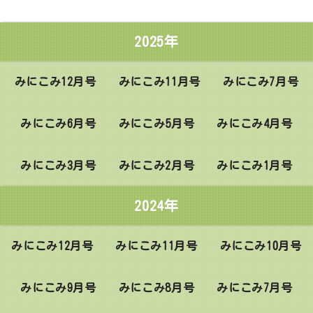
2025年
みにこみ12月号
みにこみ11月号
みにこみ7月号
みにこみ6月号
みにこみ5月号
みにこみ4月号
みにこみ3月号
みにこみ2月号
みにこみ1月号
2024年
みにこみ12月号
みにこみ11月号
みにこみ10月号
みにこみ9月号
みにこみ8月号
みにこみ7月号