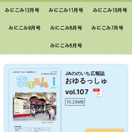
みにこみ12月号
みにこみ11月号
みにこみ10月号
みにこみ9月号
みにこみ8月号
みにこみ7月号
みにこみ6月号
JAののいち広報誌
おゆるっしゅ
vol.107
10.23MB