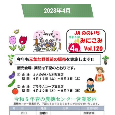
2023年4月