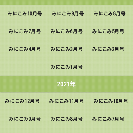
みにこみ10月号
みにこみ9月号
みにこみ8月号
みにこみ7月号
みにこみ6月号
みにこみ5月号
みにこみ4月号
みにこみ3月号
みにこみ2月号
みにこみ1月号
2021年
みにこみ12月号
みにこみ11月号
みにこみ10月号
みにこみ9月号
みにこみ8月号
みにこみ7月号