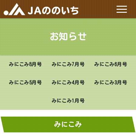
ホーム
お知らせ
JAののいちについて
みにこみ8月号
みにこみ7月号
みにこみ6月号
施設と店舗
みにこみ5月号
みにこみ4月号
みにこみ3月号
サービス
みにこみ1月号
特産品
お問い合わせ
みにこみ