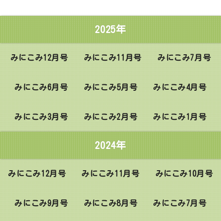
2025年
みにこみ12月号
みにこみ11月号
みにこみ7月号
みにこみ6月号
みにこみ5月号
みにこみ4月号
みにこみ3月号
みにこみ2月号
みにこみ1月号
2024年
みにこみ12月号
みにこみ11月号
みにこみ10月号
みにこみ9月号
みにこみ8月号
みにこみ7月号