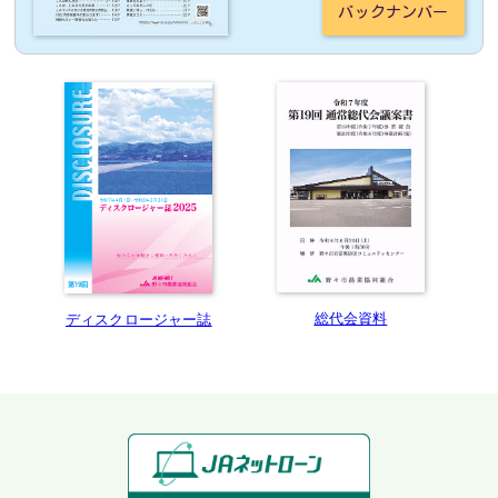
バックナンバー
総代会資料
ディスクロージャー誌