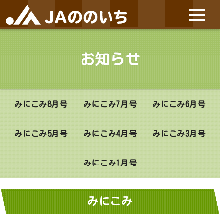
ホーム
お知らせ
JAののいちについて
みにこみ8月号
みにこみ7月号
みにこみ6月号
施設と店舗
みにこみ5月号
みにこみ4月号
みにこみ3月号
サービス
みにこみ1月号
特産品
お問い合わせ
みにこみ