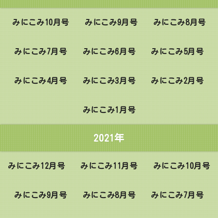
みにこみ10月号
みにこみ9月号
みにこみ8月号
みにこみ7月号
みにこみ6月号
みにこみ5月号
みにこみ4月号
みにこみ3月号
みにこみ2月号
みにこみ1月号
2021年
みにこみ12月号
みにこみ11月号
みにこみ10月号
みにこみ9月号
みにこみ8月号
みにこみ7月号