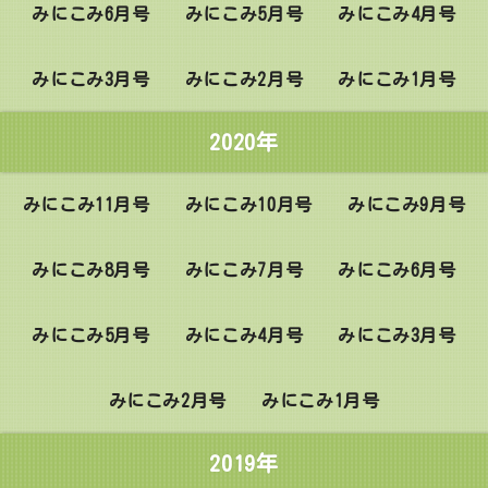
みにこみ6月号
みにこみ5月号
みにこみ4月号
みにこみ3月号
みにこみ2月号
みにこみ1月号
2020年
みにこみ11月号
みにこみ10月号
みにこみ9月号
みにこみ8月号
みにこみ7月号
みにこみ6月号
みにこみ5月号
みにこみ4月号
みにこみ3月号
みにこみ2月号
みにこみ1月号
2019年