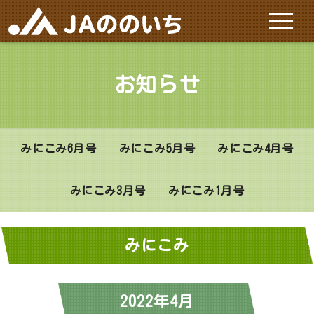
ホーム
お知らせ
JAののいちについて
みにこみ6月号
みにこみ5月号
みにこみ4月号
施設と店舗
みにこみ3月号
みにこみ1月号
サービス
特産品
みにこみ
お問い合わせ
2022年4月