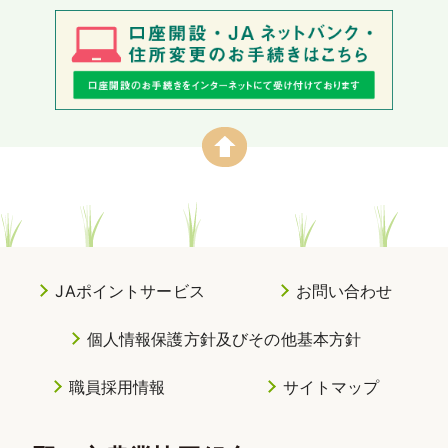
JAポイントサービス
お問い合わせ
個人情報保護方針及びその他基本方針
職員採用情報
サイトマップ