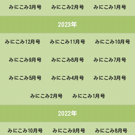
みにこみ3月号
みにこみ2月号
みにこみ1月号
2023年
みにこみ12月号
みにこみ11月号
みにこみ10月号
みにこみ9月号
みにこみ8月号
みにこみ7月号
みにこみ5月号
みにこみ4月号
みにこみ3月号
みにこみ2月号
みにこみ1月号
2022年
みにこみ10月号
みにこみ9月号
みにこみ8月号