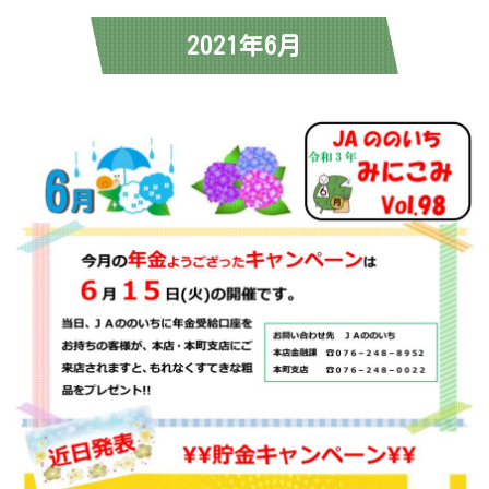
2021年6月