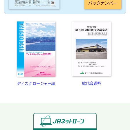
バックナンバー
総代会資料
ディスクロージャー誌