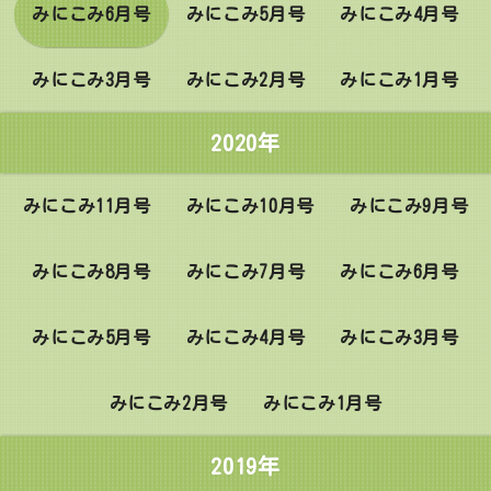
みにこみ6月号
みにこみ5月号
みにこみ4月号
みにこみ3月号
みにこみ2月号
みにこみ1月号
2020年
みにこみ11月号
みにこみ10月号
みにこみ9月号
みにこみ8月号
みにこみ7月号
みにこみ6月号
みにこみ5月号
みにこみ4月号
みにこみ3月号
みにこみ2月号
みにこみ1月号
2019年