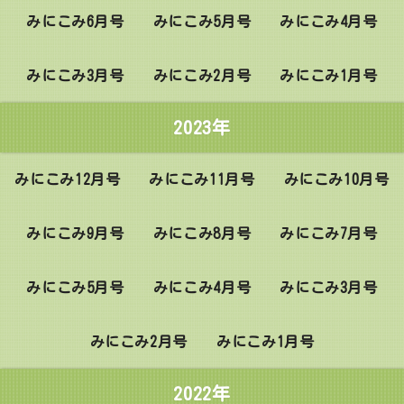
みにこみ6月号
みにこみ5月号
みにこみ4月号
みにこみ3月号
みにこみ2月号
みにこみ1月号
2023年
みにこみ12月号
みにこみ11月号
みにこみ10月号
みにこみ9月号
みにこみ8月号
みにこみ7月号
みにこみ5月号
みにこみ4月号
みにこみ3月号
みにこみ2月号
みにこみ1月号
2022年