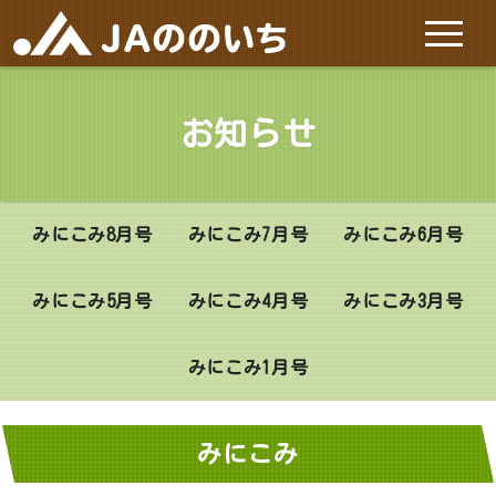
ホーム
お知らせ
JAののいちについて
みにこみ8月号
みにこみ7月号
みにこみ6月号
施設と店舗
みにこみ5月号
みにこみ4月号
みにこみ3月号
サービス
みにこみ1月号
特産品
お問い合わせ
みにこみ