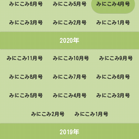
みにこみ6月号
みにこみ5月号
みにこみ4月号
みにこみ3月号
みにこみ2月号
みにこみ1月号
2020年
みにこみ11月号
みにこみ10月号
みにこみ9月号
みにこみ8月号
みにこみ7月号
みにこみ6月号
みにこみ5月号
みにこみ4月号
みにこみ3月号
みにこみ2月号
みにこみ1月号
2019年