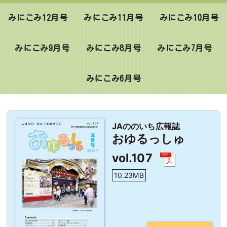
みにこみ12月号
みにこみ11月号
みにこみ10月号
みにこみ9月号
みにこみ8月号
みにこみ7月号
みにこみ6月号
JAののいち広報誌
おゆるっしゅ
vol.107
10.23MB