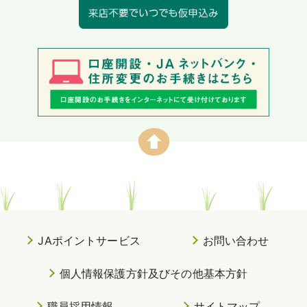
JAポイントサービス
お問い合わせ
個人情報保護方針及びその他基本方針
職員採用情報
サイトマップ