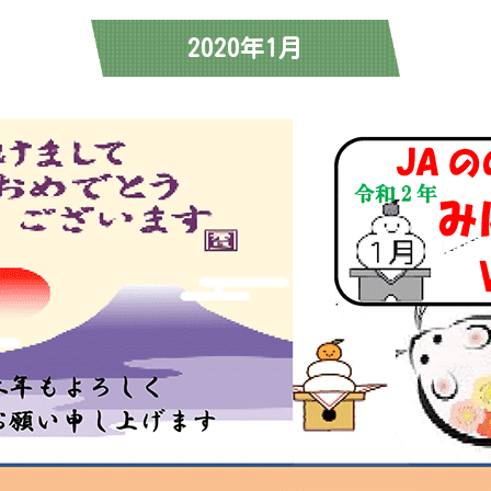
2020年1月