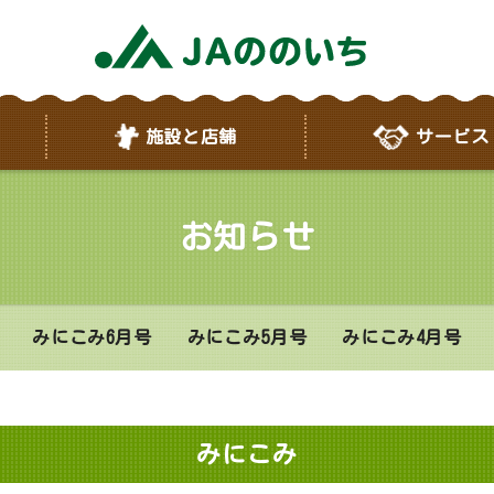
施設と店舗
サービス
お知らせ
みにこみ6月号
みにこみ5月号
みにこみ4月号
みにこみ