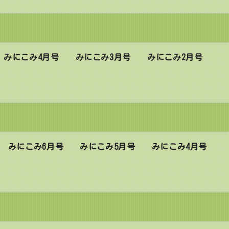
みにこみ4月号
みにこみ3月号
みにこみ2月号
みにこみ6月号
みにこみ5月号
みにこみ4月号