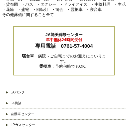
・貸布団
・バス
・タクシー
・ドライアイス
・中陰料理
・生花
・花輪
・盛篭
・回転灯
・司会
・霊柩車
・寝台車
その他葬儀に関すること全て
JA能美葬祭センター
年中無休24時間受付
専用電話 0761-57-4004
寝台車
：病院～ご自宅までのお迎えにまいりま
す。
霊柩車
：予約何時でもOK。
JAバンク
JA共済
自動車センター
LPガスセンター