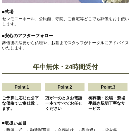
■式場
セレモニーホール、公民館、寺院、ご自宅等どこでも葬儀をお手伝い
します。
■安心のアフターフォロー
葬儀後の法要から仏壇や、お墓までスタッフがトータルにアドバイス
いたします。
年中無休・24時間受付
Point.1
Point.2
Point.3
ご予算に応じた公平
万が一のときお電話
御葬儀・役場・斎場
な価格でご奉仕致し
一本ですべてお任せ
手続き親切丁寧なサ
ます。
ください
ービス
■取扱い品目
・葬儀一式
・御遺影写真
・会葬礼状
・香典返し
・貸衣裳