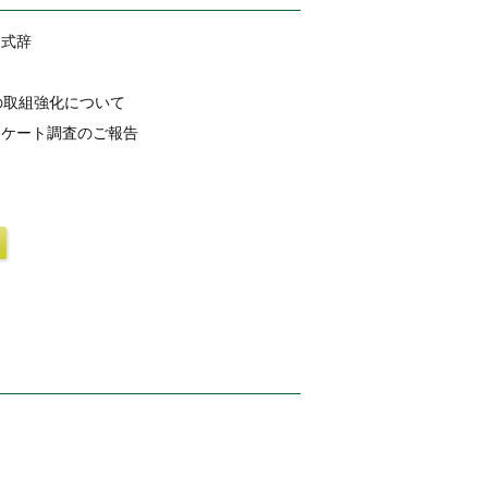
 式辞
の取組強化について
ンケート調査のご報告