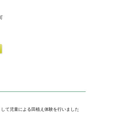
町
として児童による田植え体験を行いました