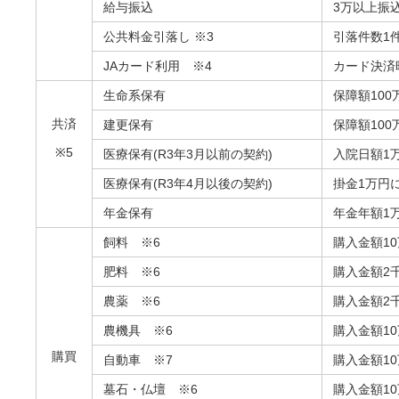
給与振込
3万以上振
公共料金引落し ※3
引落件数1
JAカード利用 ※4
カード決済
生命系保有
保障額10
共済
建更保有
保障額10
※5
医療保有(R3年3月以前の契約)
入院日額1
医療保有(R3年4月以後の契約)
掛金1万円
年金保有
年金年額1
飼料 ※6
購入金額1
肥料 ※6
購入金額2
農薬 ※6
購入金額2
農機具 ※6
購入金額1
購買
自動車 ※7
購入金額1
墓石・仏壇 ※6
購入金額1