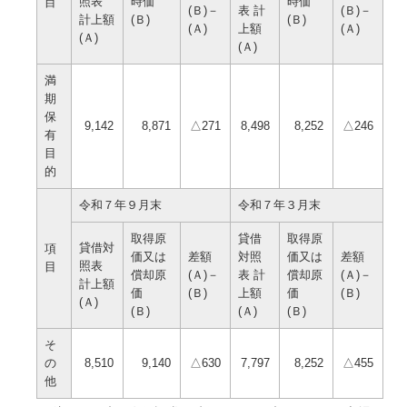
照表
時価
時価
目
(Ｂ)－
表 計
(Ｂ)－
計上額
(Ｂ)
(Ｂ)
(Ａ)
上額
(Ａ)
(Ａ)
(Ａ)
満
期
保
9,142
8,871
△271
8,498
8,252
△246
有
目
的
令和７年９月末
令和７年３月末
取得原
貸借
取得原
貸借対
項
価又は
差額
対照
価又は
差額
照表
目
償却原
(Ａ)－
表 計
償却原
(Ａ)－
計上額
価
(Ｂ)
上額
価
(Ｂ)
(Ａ)
(Ｂ)
(Ａ)
(Ｂ)
そ
の
8,510
9,140
△630
7,797
8,252
△455
他