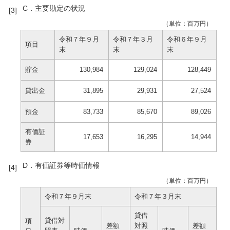
C．主要勘定の状況
（単位：百万円）
令和７年９月
令和７年３月
令和６年９月
項目
末
末
末
貯金
130,984
129,024
128,449
貸出金
31,895
29,931
27,524
預金
83,733
85,670
89,026
有価証
17,653
16,295
14,944
券
D．有価証券等時価情報
（単位：百万円）
令和７年９月末
令和７年３月末
貸借
貸借対
項
差額
対照
差額