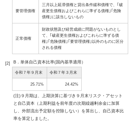
三月以上延滞債権と貸出条件緩和債権で、｢破
要管理債権
産更生債権およびこれらに準ずる債権｣｢危険
債権｣に該当しないもの
財政状態及び経営成績に問題がないものとし
て、｢破産更生債権およびこれらに準ずる債
正常債権
権｣｢危険債権｣｢要管理債権｣以外のものに区分
される債権
B．単体自己資本比率(国内基準適用）
令和７年９月末
令和７年３月末
25.71%
24.42%
(注)９月期は、上期決算に基づき９月末リスク・アセット
と自己資本（上期利益を前年度の次期繰越剰余金に加算
し、外部流出予定額を控除しない）を算出し、自己資本比
率を算定しました。