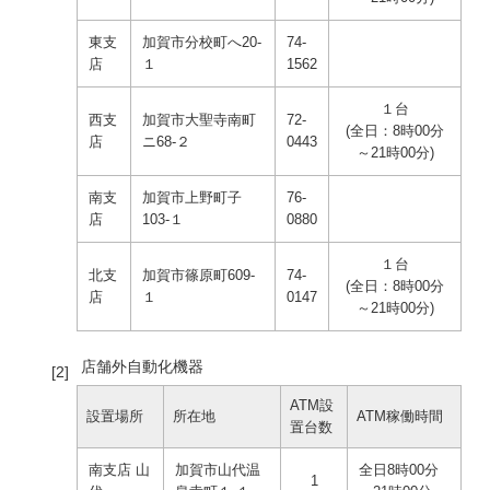
東支
加賀市分校町へ20-
74-
店
１
1562
１台
西支
加賀市大聖寺南町
72-
(全日：8時00分
店
ニ68-２
0443
～21時00分)
南支
加賀市上野町子
76-
店
103-１
0880
１台
北支
加賀市篠原町609-
74-
(全日：8時00分
店
１
0147
～21時00分)
店舗外自動化機器
ATM設
設置場所
所在地
ATM稼働時間
置台数
南支店 山
加賀市山代温
全日8時00分
1