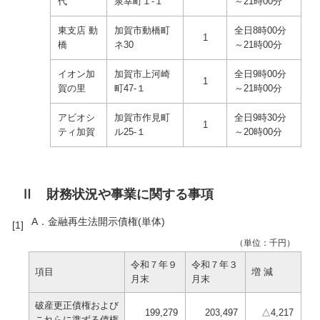
代
泉幸町１-１
～21時00分
東支店 動
加賀市動橋町
全日8時00分
1
橋
ネ30
～21時00分
イオン加
加賀市上河崎
全日9時00分
1
賀の里
町47-１
～21時00分
アビオシ
加賀市作見町
全日9時30分
1
ティ加賀
ル25-１
～20時00分
Ⅱ 財務状況や事業に関する事項
A．金融再生法開示債権(単体)
（単位：千円）
令和７年９
令和７年３
項目
増 減
月末
月末
破産更正債権および
199,279
203,497
△4,217