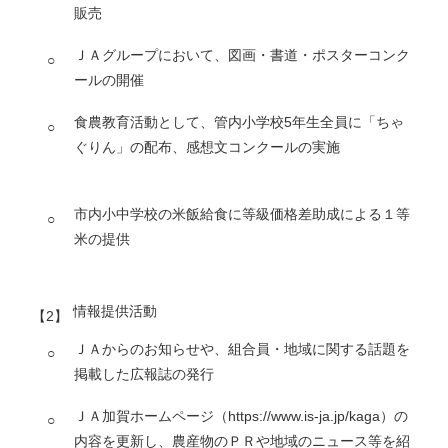
販売
ＪＡグループにおいて、図画・書道・ポスターコンク
ールの開催
食農教育活動として、管内小学校5年生全員に「ちゃ
ぐりん」の配布、感想文コンクールの実施
市内小中学校の米飯給食に等級価格差助成による１等
米の提供
情報提供活動
ＪＡからのお知らせや、組合員・地域に関する話題を
掲載した広報誌の発行
ＪＡ加賀ホームページ（https://www.is-ja.jp/kaga）の
内容を更新し、農産物のＰＲや地域のニュース等を紹