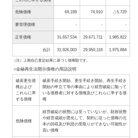
これらに準ずる債権
危険債権
69,189
74,910
△5,720
要管理債権
-
-
-
正常債権
31,657,534
29,671,711
1,985,822
合計
31,926,003
29,950,118
1,975,884
（注）上期自己査定結果に基づく債権額です。
○金融再生法開示債権の用語説明
破産更生債
破産手続き開始、更生手続き開始、再生手続き
権および
開始の申立て等の事由により経営破綻に陥って
これらに準
いる債務者に対する債権及びこれらに準ずる債
ずる債権
権
経営破綻の状態には至っていないが、財政状態
や経営成績が悪化して、契約に従った債権の元
危険債権
本の回収及び利息の受取りができない可能性が
高い債権