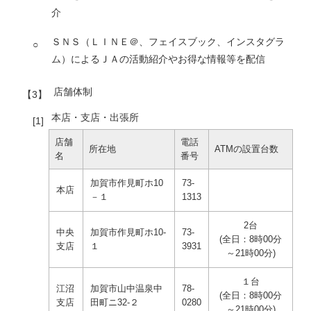
介
ＳＮＳ（ＬＩＮＥ＠、フェイスブック、インスタグラ
ム）によるＪＡの活動紹介やお得な情報等を配信
店舗体制
本店・支店・出張所
店舗
電話
所在地
ATMの設置台数
名
番号
加賀市作見町ホ10
73-
本店
－１
1313
2台
中央
加賀市作見町ホ10-
73-
(全日：8時00分
支店
１
3931
～21時00分)
１台
江沼
加賀市山中温泉中
78-
(全日：8時00分
支店
田町ニ32-２
0280
～21時00分)