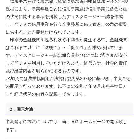
信用事業を行う農業協同組合は農業協同組合法第54条の３の
規程により、事業年度ごとに信用事業及び信用事業に係る財産
の状況に関する事項を掲載したディスクロージャー誌を作成
し、当ＪＡの信用事業を行う全事務所に備え置き、公衆の縦覧
に供することが義務付けられています。
昨今の金融機関を巡る相次ぐ不祥事が発生する中、金融機関
はこれまで以上に「透明性」・「健全性」が求められていま
す。ディスクロージャー誌は組合員並びに地域の皆さまが安心
して当ＪＡを利用していただけるよう、経営方針、社会的責任
及び経営内容を明らかにするものです。
JA加賀では農業協同組合法施行規則第207条に基づき、半期ごと
の開示も行っております。以下には令和７年９月末を基準日と
した経営状況の内容を記載しております。
２．開示方法
半期開示の方法については、当ＪＡのホームページで開示致し
ます。