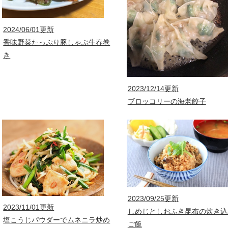
2024/06/01更新
香味野菜たっぷり豚しゃぶ生春巻
き
2023/12/14更新
ブロッコリーの海老餃子
2023/09/25更新
2023/11/01更新
しめじとしおふき昆布の炊き込
塩こうじパウダーでムネニラ炒め
ご飯