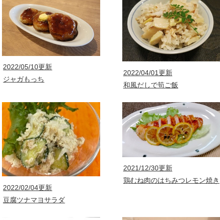
2022/05/10更新
2022/04/01更新
ジャガもっち
和風だしで筍ご飯
2021/12/30更新
鶏むね肉のはちみつレモン焼き
2022/02/04更新
豆腐ツナマヨサラダ