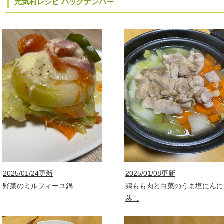
元気村レシピ バックナンバー
2025/01/24更新
2025/01/08更新
野菜のミルフィーユ鍋
鶏もも肉と白菜のうま塩にんに
蒸し