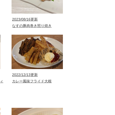
2023/08/16更新
なすの豚肉巻き照り焼き
2022/12/13更新
ィ
カレー風味フライド大根