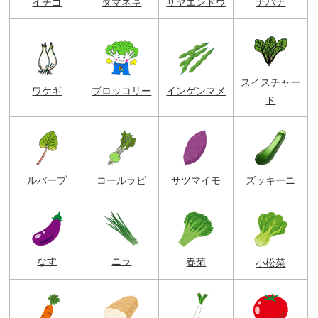
イチゴ
タマネギ
サヤエンドウ
ナバナ
スイスチャー
ワケギ
ブロッコリー
インゲンマメ
ド
ルバーブ
コールラビ
サツマイモ
ズッキーニ
なす
ニラ
春菊
小松菜