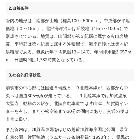
2.自然条件
管内の地形は、南部が山地（標高100～500ｍ）、中央部が平坦
低地（０～15ｍ）、北部海岸沿いは丘陵地（15ｍ～100ｍ）で
形成されている。地質は、山間部が第３紀層に属する火山岩地
帯、平坦部は第４紀層に属する沖積層で、海岸丘陵地は第４紀
洪積層である。気象は年平均気温13～14℃、年間降水量2,657ｍ
ｍ、日照時間は1,782時間となっている。
3.社会的経済状況
加賀市の中心部には国道８号線とＪＲ北陸本線が、西部から中
央へは国道305号線が走っている。ＪＲ北陸本線では加賀温泉、
大聖寺、動橋の３駅が、北陸自動車道では片山津、加賀両イン
ターを有し、また小松空港まで30分の圏内にあり、交通の便は
非常に良い。
また管内は、加賀温泉郷をはじめ越前加賀海岸国定公園、県立
自然公園、片野鴨池（ラムサール条約登録年1993年）、県民の