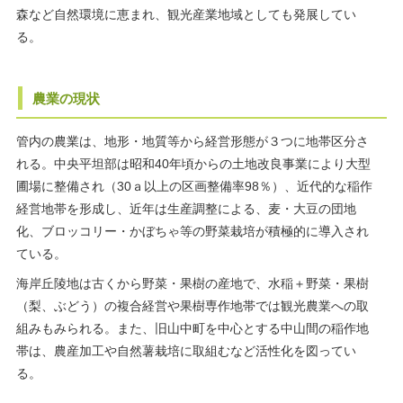
森など自然環境に恵まれ、観光産業地域としても発展してい
る。
農業の現状
管内の農業は、地形・地質等から経営形態が３つに地帯区分さ
れる。中央平坦部は昭和40年頃からの土地改良事業により大型
圃場に整備され（30ａ以上の区画整備率98％）、近代的な稲作
経営地帯を形成し、近年は生産調整による、麦・大豆の団地
化、ブロッコリー・かぼちゃ等の野菜栽培が積極的に導入され
ている。
海岸丘陵地は古くから野菜・果樹の産地で、水稲＋野菜・果樹
（梨、ぶどう）の複合経営や果樹専作地帯では観光農業への取
組みもみられる。また、旧山中町を中心とする中山間の稲作地
帯は、農産加工や自然薯栽培に取組むなど活性化を図ってい
る。